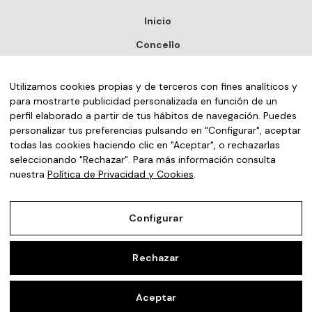
Inicio
Concello
Turismo
Utilizamos cookies propias y de terceros con fines analíticos y
Noticias
para mostrarte publicidad personalizada en función de un
perfil elaborado a partir de tus hábitos de navegación. Puedes
Sede electrónica
personalizar tus preferencias pulsando en "Configurar", aceptar
Contacto
todas las cookies haciendo clic en "Aceptar", o rechazarlas
seleccionando "Rechazar". Para más información consulta
nuestra
Política de Privacidad y Cookies
.
Galego
(
Gallego
)
Español
Configurar
Rechazar
Aviso Legal
Política de Privacidad y Cookies
Aceptar
Configurar